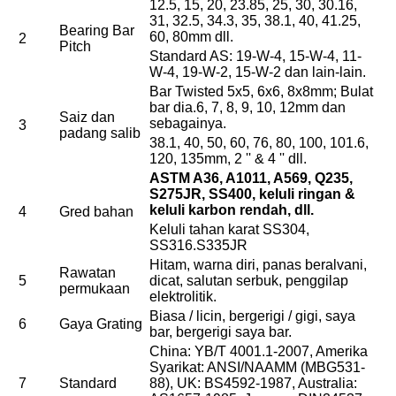
12.5, 15, 20, 23.85, 25, 30, 30.16,
31, 32.5, 34.3, 35, 38.1, 40, 41.25,
Bearing Bar
60, 80mm dll.
2
Pitch
Standard AS: 19-W-4, 15-W-4, 11-
W-4, 19-W-2, 15-W-2 dan lain-lain.
Bar Twisted 5x5, 6x6, 8x8mm; Bulat
bar dia.6, 7, 8, 9, 10, 12mm dan
Saiz dan
sebagainya.
3
padang salib
38.1, 40, 50, 60, 76, 80, 100, 101.6,
120, 135mm, 2 '' & 4 '' dll.
ASTM A36, A1011, A569, Q235,
S275JR, SS400, keluli ringan &
keluli karbon rendah, dll.
4
Gred bahan
Keluli tahan karat SS304,
SS316.S335JR
Hitam, warna diri, panas beralvani,
Rawatan
5
dicat, salutan serbuk, penggilap
permukaan
elektrolitik.
Biasa / licin, bergerigi / gigi, saya
6
Gaya Grating
bar, bergerigi saya bar.
China: YB/T 4001.1-2007, Amerika
Syarikat: ANSI/NAAMM (MBG531-
7
Standard
88), UK: BS4592-1987, Australia: