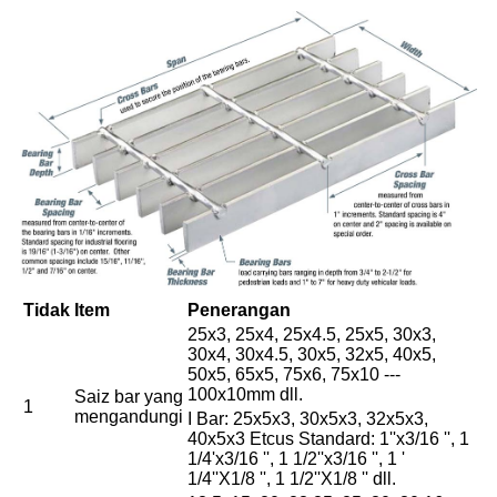
Tidak
Item
Penerangan
25x3, 25x4, 25x4.5, 25x5, 30x3,
30x4, 30x4.5, 30x5, 32x5, 40x5,
50x5, 65x5, 75x6, 75x10 ---
100x10mm dll.
Saiz bar yang
1
mengandungi
I Bar: 25x5x3, 30x5x3, 32x5x3,
40x5x3 Etcus Standard: 1''x3/16 '', 1
1/4'x3/16 '', 1 1/2''x3/16 '', 1 '
1/4''X1/8 '', 1 1/2''X1/8 '' dll.