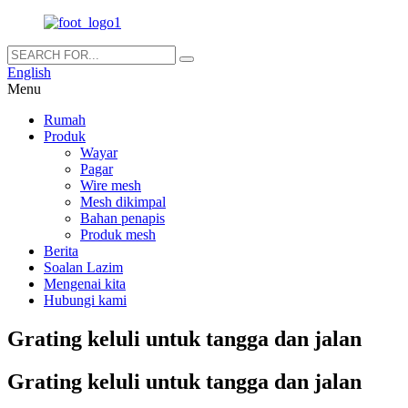
English
Menu
Rumah
Produk
Wayar
Pagar
Wire mesh
Mesh dikimpal
Bahan penapis
Produk mesh
Berita
Soalan Lazim
Mengenai kita
Hubungi kami
Grating keluli untuk tangga dan jalan
Grating keluli untuk tangga dan jalan