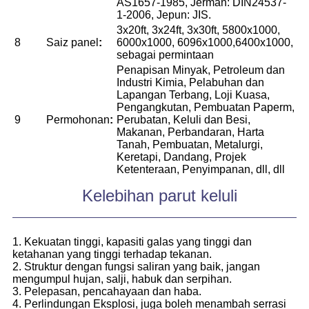
AS1657-1985, Jerman: DIN24537-
1-2006, Jepun: JIS.
3x20ft, 3x24ft, 3x30ft, 5800x1000,
8
Saiz panel
:
6000x1000, 6096x1000,6400x1000,
sebagai permintaan
Penapisan Minyak, Petroleum dan
Industri Kimia, Pelabuhan dan
Lapangan Terbang, Loji Kuasa,
Pengangkutan, Pembuatan Paperm,
9
Permohonan
:
Perubatan, Keluli dan Besi,
Makanan, Perbandaran, Harta
Tanah, Pembuatan, Metalurgi,
Keretapi, Dandang, Projek
Ketenteraan, Penyimpanan, dll, dll
Kelebihan parut keluli
1. Kekuatan tinggi, kapasiti galas yang tinggi dan
ketahanan yang tinggi terhadap tekanan.
2. Struktur dengan fungsi saliran yang baik, jangan
mengumpul hujan, salji, habuk dan serpihan.
3. Pelepasan, pencahayaan dan haba.
4. Perlindungan Eksplosi, juga boleh menambah serrasi