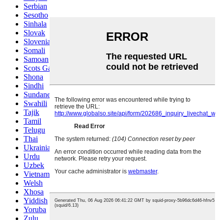
Serbian
Sesotho
Sinhala
Slovak
Slovenian
Somali
Samoan
Scots Gaelic
Shona
Sindhi
Sundanese
Swahili
Tajik
Tamil
Telugu
Thai
Ukrainian
Urdu
Uzbek
Vietnamese
Welsh
Xhosa
Yiddish
Yoruba
Zulu