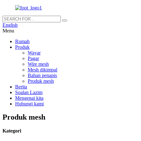
English
Menu
Rumah
Produk
Wayar
Pagar
Wire mesh
Mesh dikimpal
Bahan penapis
Produk mesh
Berita
Soalan Lazim
Mengenai kita
Hubungi kami
Produk mesh
Kategori