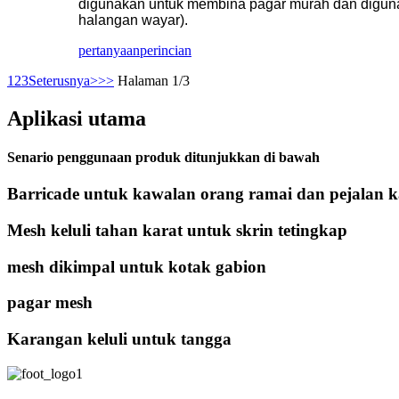
digunakan untuk membina pagar murah dan digunaka
halangan wayar).
pertanyaan
perincian
1
2
3
Seterusnya>
>>
Halaman 1/3
Aplikasi utama
Senario penggunaan produk ditunjukkan di bawah
Barricade untuk kawalan orang ramai dan pejalan k
Mesh keluli tahan karat untuk skrin tetingkap
mesh dikimpal untuk kotak gabion
pagar mesh
Karangan keluli untuk tangga