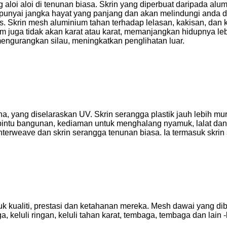
g aloi aloi di tenunan biasa. Skrin yang diperbuat daripada al
punyai jangka hayat yang panjang dan akan melindungi anda d
 Skrin mesh aluminium tahan terhadap lelasan, kakisan, dan ka
m juga tidak akan karat atau karat, memanjangkan hidupnya lebi
ngurangkan silau, meningkatkan penglihatan luar.
ena, yang diselaraskan UV. Skrin serangga plastik jauh lebih m
 pintu bangunan, kediaman untuk menghalang nyamuk, lalat dan
nterweave dan skrin serangga tenunan biasa. Ia termasuk skrin
uk kualiti, prestasi dan ketahanan mereka. Mesh dawai yang di
ga, keluli ringan, keluli tahan karat, tembaga, tembaga dan lain