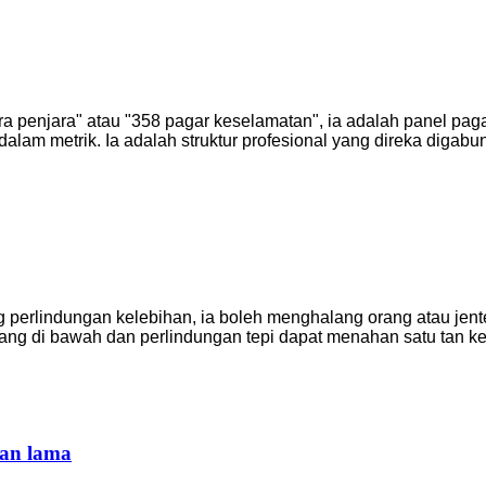
a penjara" atau "358 pagar keselamatan", ia adalah panel pagar
alam metrik. Ia adalah struktur profesional yang direka digab
g perlindungan kelebihan, ia boleh menghalang orang atau jent
rang di bawah dan perlindungan tepi dapat menahan satu tan ke
han lama