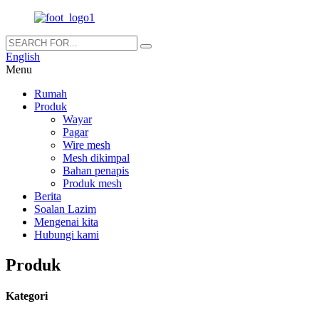
English
Menu
Rumah
Produk
Wayar
Pagar
Wire mesh
Mesh dikimpal
Bahan penapis
Produk mesh
Berita
Soalan Lazim
Mengenai kita
Hubungi kami
Produk
Kategori