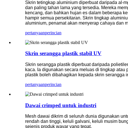
Skrin tetingkap aluminium diperbuat daripada al-m
dan paling tahan lama yang tersedia. Mereka mem
kencang, dan bahkan hujan es dalam beberapa kes.
hampir semua persekitaran. Skrin tingkap aluminiu
aluminium, penamat akan menyerap cahaya dan me
pertanyaan
perincian
Skrin serangga plastik stabil UV
Skrin serangga plastik diperbuat daripada polietil
kaca. Ia digunakan secara meluas di tingkap atau
plastik boleh dibahagikan kepada skrin serangga i
pertanyaan
perincian
Dawai crimped untuk industri
Mesh dawai dikrim di seluruh dunia digunakan unt
rendah dan tinggi, keluli galvani, keluli musim bun
sejenis produk wayar yang tepat.