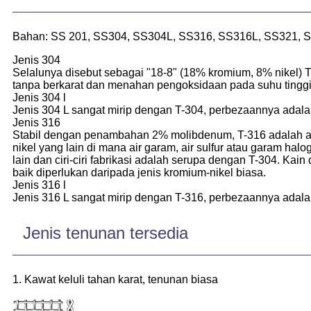
Bahan: SS 201, SS304, SS304L, SS316, SS316L, SS321, S
Jenis 304
Selalunya disebut sebagai "18-8" (18% kromium, 8% nikel) 
tanpa berkarat dan menahan pengoksidaan pada suhu tinggi
Jenis 304 l
Jenis 304 L sangat mirip dengan T-304, perbezaannya adalah
Jenis 316
Stabil dengan penambahan 2% molibdenum, T-316 adalah aloi
nikel yang lain di mana air garam, air sulfur atau garam halo
lain dan ciri-ciri fabrikasi adalah serupa dengan T-304. 
baik diperlukan daripada jenis kromium-nikel biasa.
Jenis 316 l
Jenis 316 L sangat mirip dengan T-316, perbezaannya adalah
Jenis tenunan tersedia
1. Kawat keluli tahan karat, tenunan biasa