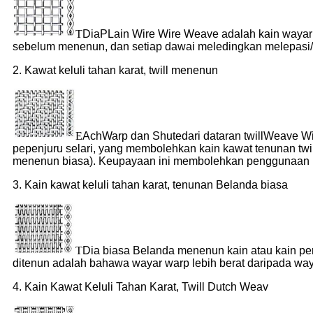
T
Dia
P
Lain Wire Wire Weave adalah kain wayar y
sebelum menenun, dan setiap dawai meledingkan melepasi/d
2. Kawat keluli tahan karat, twill menenun
E
Ach
Warp dan Shute
dari dataran twill
Weave Wir
pepenjuru selari, yang membolehkan kain kawat tenunan twi
menenun biasa). Keupayaan ini membolehkan penggunaan kai
3. Kain kawat keluli tahan karat, tenunan Belanda biasa
T
Dia biasa Belanda menenun kain atau kain pe
ditenun adalah bahawa wayar warp lebih berat daripada way
4. Kain Kawat Keluli Tahan Karat, Twill Dutch Weav